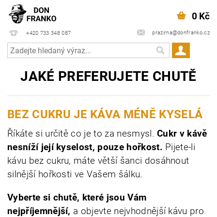
0 Kč
prazirna@donfranko.cz
+420 733 348 087
JAKÉ PREFERUJETE CHUTĚ
BEZ CUKRU JE KÁVA MÉNĚ KYSELÁ
Říkáte si určitě co je to za nesmysl.
Cukr v kávě
nesníží její kyselost, pouze hořkost.
Pijete-li
kávu bez cukru, máte větší šanci dosáhnout
silnější hořkosti ve Vašem šálku.
Vyberte si chutě, které jsou Vám
nejpříjemnější,
a objevte nejvhodnější kávu pro