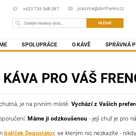
prazirna@donfranko.cz
+420 733 348 087
SME
SPOLUPRÁCE
O KÁVĚ
SPRÁVNÁ P
 KÁVA PRO VÁŠ FRE
achutná, je na prvním místě.
Vychází z Vašich prefer
oporučení.
Máme ji odzkoušenou
- její chuť je pro 
ám
balíček Degustátor,
se kterým nic nezkazíte - nikdy