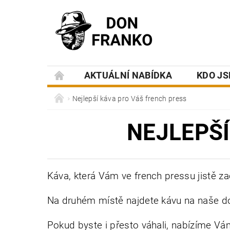
AKTUÁLNÍ NABÍDKA
KDO J
Nejlepší káva pro Váš french press
NEJLEPŠÍ
Káva, která Vám ve french pressu jistě z
Na druhém místě najdete kávu na naše d
Pokud byste i přesto váhali, nabízíme V