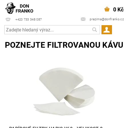
0 Kč
prazirna@donfranko.cz
+420 733 348 087
POZNEJTE FILTROVANOU KÁVU