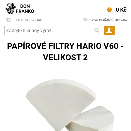
0 Kč
prazirna@donfranko.cz
+420 733 348 087
PAPÍROVÉ FILTRY HARIO V60 -
VELIKOST 2