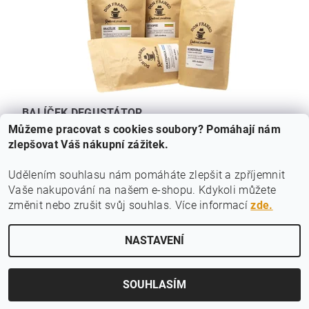
BALÍČEK DEGUSTÁTOR
Můžeme pracovat s cookies soubory? Pomáhají nám
450 Kč
zlepšovat Váš nákupní zážitek.
Udělením souhlasu nám pomáháte zlepšit a zpříjemnit
Vaše nakupování na našem e-shopu.
Kdykoli můžete
|
|
|
Výběrová arabica
Příprava kávy
Espresso směsi
Čerstvá káva
změnit nebo zrušit svůj souhlas. Více informací
zde.
|
|
|
Kontakt
Káva musí chutnat
Vše o kávě
NASTAVENÍ
Upravit nastavení cookies
2026 ©
Rodinná pražírna
, všechna práva vyhrazena
Vytvořil Shoptet
SOUHLASÍM