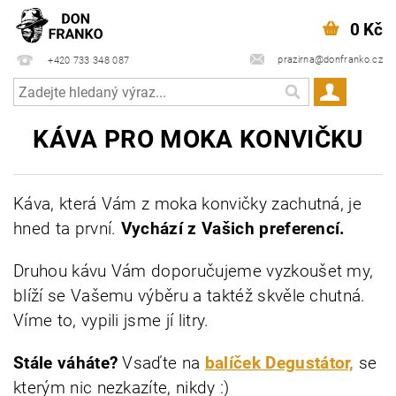
0 Kč
prazirna@donfranko.cz
+420 733 348 087
KÁVA PRO MOKA KONVIČKU
Káva, která Vám z moka konvičky zachutná, je
hned ta první.
Vychází z Vašich preferencí.
Druhou kávu Vám doporučujeme vyzkoušet my,
blíží se Vašemu výběru a taktéž skvěle chutná.
Víme to, vypili jsme jí litry.
Stále váháte?
Vsaďte na
balíček Degustátor,
se
kterým nic nezkazíte, nikdy :)