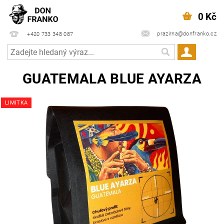
0 Kč
prazirna@donfranko.cz
+420 733 348 087
GUATEMALA BLUE AYARZA
LIMITKA