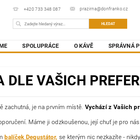
prazirna@donfranko.cz
+420 733 348 087
SME
SPOLUPRÁCE
O KÁVĚ
SPRÁVNÁ P
A DLE VAŠICH PREFER
ě zachutná, je na prvním místě.
Vychází z Vašich pr
oručení. Máme ji odzkoušenou, její chuť je pro nás
ám
balíček Degustátor,
se kterým nic nezkazíte - nikdy