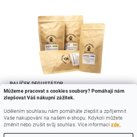
BALÍČEK DEGUSTÁTOR
Můžeme pracovat s cookies soubory? Pomáhají nám
450 Kč
zlepšovat Váš nákupní zážitek.
Udělením souhlasu nám pomáháte zlepšit a zpříjemnit
Vaše nakupování na našem e-shopu.
Kdykoli můžete
|
|
|
Výběrová arabica
Příprava kávy
Espresso směsi
Čerstvá káva
změnit nebo zrušit svůj souhlas. Více informací
zde.
|
|
|
Kontakt
Káva musí chutnat
Vše o kávě