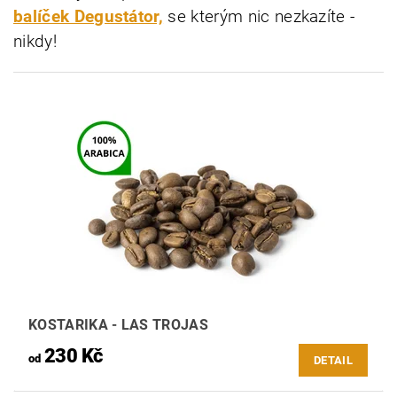
balíček Degustátor,
se kterým nic nezkazíte -
nikdy!
KOSTARIKA - LAS TROJAS
230 Kč
od
DETAIL