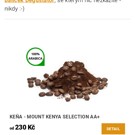
balíček Degustátor
, se kterým nic nezkazíte -
nikdy :-)
KEŇA - MOUNT KENYA SELECTION AA+
230 Kč
od
DETAIL