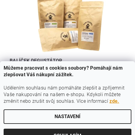
BALÍČEK DEGUSTÁTOR
Můžeme pracovat s cookies soubory? Pomáhají nám
450 Kč
zlepšovat Váš nákupní zážitek.
Udělením souhlasu nám pomáháte zlepšit a zpříjemnit
Vaše nakupování na našem e-shopu.
Kdykoli můžete
|
|
|
Výběrová arabica
Příprava kávy
Espresso směsi
Čerstvá káva
změnit nebo zrušit svůj souhlas. Více informací
zde.
|
|
|
Kontakt
Káva musí chutnat
Vše o kávě
NASTAVENÍ
Upravit nastavení cookies
2026 ©
Rodinná pražírna
, všechna práva vyhrazena
Vytvořil Shoptet